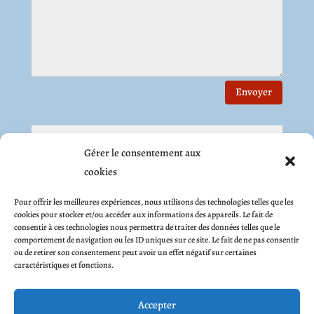
Envoyer
Contactez-nous
Gérer le consentement aux
Théâtre La Petite Caserne
cookies
119, rue Carreterie
Pour offrir les meilleures expériences, nous utilisons des technologies telles que les
84000 Avignon
cookies pour stocker et/ou accéder aux informations des appareils. Le fait de
consentir à ces technologies nous permettra de traiter des données telles que le
04 65 87 93 84
comportement de navigation ou les ID uniques sur ce site. Le fait de ne pas consentir
ou de retirer son consentement peut avoir un effet négatif sur certaines
06 60 75 15 44
caractéristiques et fonctions.
infos@avignon-lapetitecaserne.net
Accepter