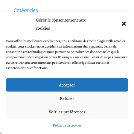
Catégories
Aucune catégorie
Gérer le consentement aux
cookies
Méta
Pour offrir les meilleures expériences, nous utilisons des technologies telles que les
Connexion
cookies pour stocker et/ou accéder aux informations des appareils. Le fait de
consentir à ces technologies nous permettra de traiter des données telles que le
Flux des publications
comportement de navigation ou les ID uniques sur ce site. Le fait de ne pas consentir
ou de retirer son consentement peut avoir un effet négatif sur certaines
Flux des commentaires
caractéristiques et fonctions.
Site de WordPress-FR
Accepter
Refuser
Voir les préférences
Création :
Romain Olivier
| © La Petite Caserne
Politique de cookies